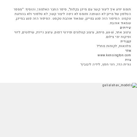
תומס יודע איך ליצור קשר עם מייגן בקלות", סיפר החבר האלמוני, והוסיף: "מספר
הטלפון של מייגן לא השתנה ותומס לא ניסה ליצור קשר, לא טלפוני ולא בהודעת
טקסט. הסיפור הזה פגע במייגן, שמאוד אוהבת טקסט. הסיפור הזה פגע במייגן,
שמאוד אוהבת.
שירותים
עיצוב אתר, ux-ui, מיתוג, עיצוב קטלוגים ופירטי דפוס, עיצוב ניירת, שילוטים, ליווי
ופיקוח ימי צילום.
קטגוריה
מלונאות, לקוחות מחו״ל
אתר
www.kensington.com
צוות
נורית הדר, רוני חפץ, לידיה ליבוביץ׳