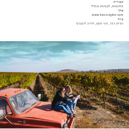
קטגוריה
מלונאות, לקוחות מחו״ל
אתר
www.kensington.com
צוות
נורית הדר, רוני חפץ, לידיה ליבוביץ׳